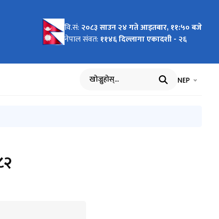
वि.सं:
२०८३ साउन २४ गते आइतबार, ११:५० बजे
्णय
म्बन्धमा।
।
ुरस्कारको
्रदर्शनीका
शनीका
शनीका
्ने
य छनाैट
य छनाैट
म्याद थप
ेडियो
ना
म्याद थप
रस्तुतीकरण
6
टअप
ेडियो
ेडियो
म्बन्धी
6
6
ीमा
रव्यापी
ो तयारी
ि
्टअप
ित्रकला
बन्धमा।
ी
र्यढाँचा,
आह्वान
थिक
ीमा
्यढाँचा,
म्बन्धी
उने
मको
त
ध ।
 लागि
नेपाल संवत:
११४६ दिल्लागा एकादशी - २६
ा रहेका
्र पेस
 गर्ने
ेदन
ार्वजनिक
भाषा चयन गर्नुह
भाषा प
NEP
खोज्नुहोस्
०८२