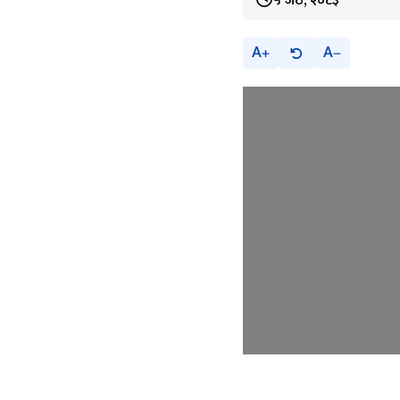
५ जेठ, २०८३
A
A